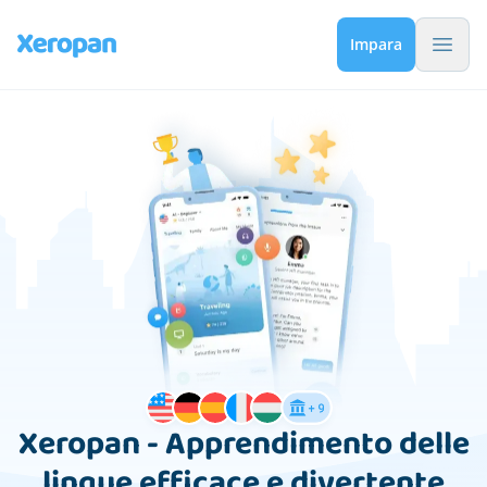
Pulsa
Impara
Xeropan - Apprendimento delle
lingue efficace e divertente