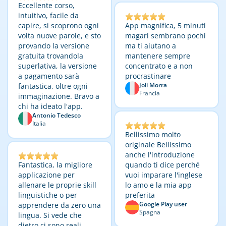
Eccellente corso,
intuitivo, facile da
capire, si scoprono ogni
App magnifica, 5 minuti
volta nuove parole, e sto
magari sembrano pochi
provando la versione
ma ti aiutano a
gratuita trovandola
mantenere sempre
superlativa, la versione
concentrato e a non
a pagamento sarà
procrastinare
Joli Morra
fantastica, oltre ogni
Francia
immaginazione. Bravo a
chi ha ideato l'app.
Antonio Tedesco
Italia
Bellissimo molto
originale Bellissimo
anche l'introduzione
Fantastica, la migliore
quando ti dice perché
applicazione per
vuoi imparare l'inglese
allenare le proprie skill
lo amo e la mia app
linguistiche o per
preferita
Google Play user
apprendere da zero una
Spagna
lingua. Si vede che
dietro ci sono reali