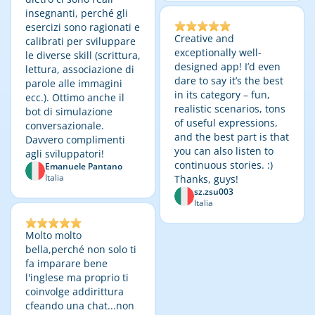
insegnanti, perché gli
esercizi sono ragionati e
Creative and
calibrati per sviluppare
exceptionally well-
le diverse skill (scrittura,
designed app! I’d even
lettura, associazione di
dare to say it’s the best
parole alle immagini
in its category – fun,
ecc.). Ottimo anche il
realistic scenarios, tons
bot di simulazione
of useful expressions,
conversazionale.
and the best part is that
Davvero complimenti
you can also listen to
agli sviluppatori!
continuous stories. :)
Emanuele Pantano
Italia
Thanks, guys!
sz.zsu003
Italia
Molto molto
bella,perché non solo ti
fa imparare bene
l'inglese ma proprio ti
coinvolge addirittura
cfeando una chat...non